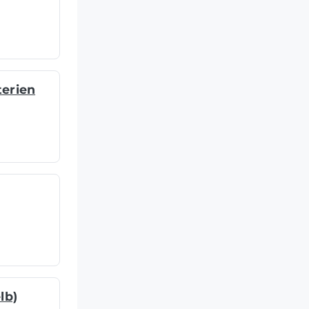
terien
lb)