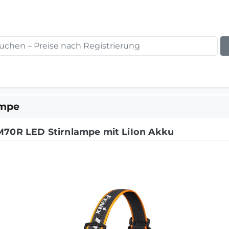
ampe
M70R LED Stirnlampe mit LiIon Akku