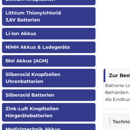
Lithium Thionylchlorid
3,6V Batterien
Li-Ion Akkus
NiMH Akkus & Ladegeräte
Blei Akkus (AGM)
Silberoxid Knopfzellen
Zur Bes
Uhrenbatterien
Batterie-L
Behörden.
Silberoxid Batterien
Als Endku
Zink-Luft Knopfzellen
Hörgerätebatterien
Techni
Medizintechnik Akkus